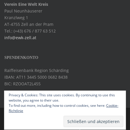
Verein Eine Welt Kreis
Paul Neunhäuserer
Kranzlweg 1
AT-4755 Zell an der Pram
Tel.: (+43) 676 / 877 63 512
info@ewk-zell.at
SPENDENKONTO
Raiffeisenbank Region Schärding
IBAN: AT11 3445 5000 0682 8438
BIC: RZOOAT2L455
Privacy & Cookies: This site uses cookies. By continuing to use this
website, you agree to their use.
To find out more, including how to control cookies, see here:
Cookie-
Richtlinie
IMPRESSUM
Theme von
Colorlib
Powered by
WordPress