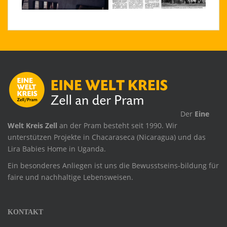
.
Der
Eine
Welt Kreis Zell
an der Pram besteht seit 1990. Wir
unterstützen Projekte in Chacaraseca (Nicaragua) und das
Lira Babies Home in Uganda.
Ein besonderes Anliegen ist uns die Bewusstseins-bildung für
faire und nachhaltige Lebensweisen.
KONTAKT