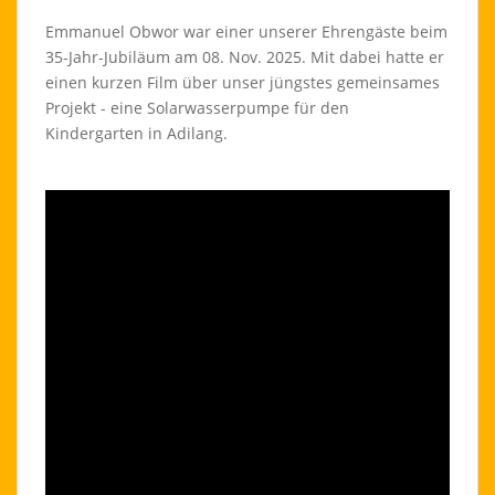
Emmanuel Obwor war einer unserer Ehrengäste beim
35-Jahr-Jubiläum am 08. Nov. 2025. Mit dabei hatte er
einen kurzen Film über unser jüngstes gemeinsames
Projekt - eine Solarwasserpumpe für den
Kindergarten in Adilang.