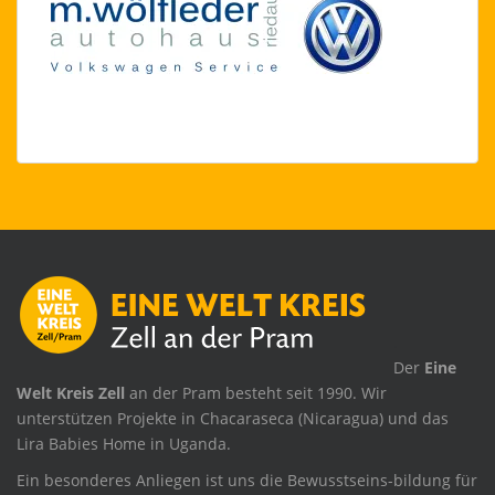
.
Der
Eine
Welt Kreis Zell
an der Pram besteht seit 1990. Wir
unterstützen Projekte in Chacaraseca (Nicaragua) und das
Lira Babies Home in Uganda.
Ein besonderes Anliegen ist uns die Bewusstseins-bildung für