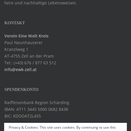
faire und nachhaltige Lebensweisen.
KONTAKT
Verein Eine Welt Kreis
Paul Neunhäuserer
Kranzlweg 1
AT-4755 Zell an der Pram
Tel.: (+43) 676 / 877 63 512
info@ewk-zell.at
SPENDENKONTO
Raiffeisenbank Region Schärding
IBAN: AT11 3445 5000 0682 8438
BIC: RZOOAT2L455
Privacy & Cookies: This site uses cookies. By continuing to use this