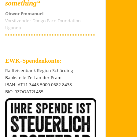
something“
Obwor Emmanuel
Vorsitzender Dongo Paco Foundation,
Uganda
EWK-Spendenkonto:
Raiffeisenbank Region Schärding
Bankstelle Zell an der Pram
IBAN: AT11 3445 5000 0682 8438
BIC: RZOOAT2L455