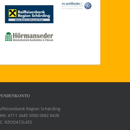
PENDENKONTO
aiffeisenbank Region Schärding
BAN: AT11 3445 5000 0682 8438
IC: RZOOAT2L455