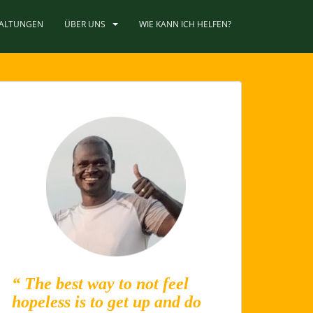
TALTUNGEN
ÜBER UNS
WIE KANN ICH HELFEN?
“ The best way to not feel
hopeless is to get up and do