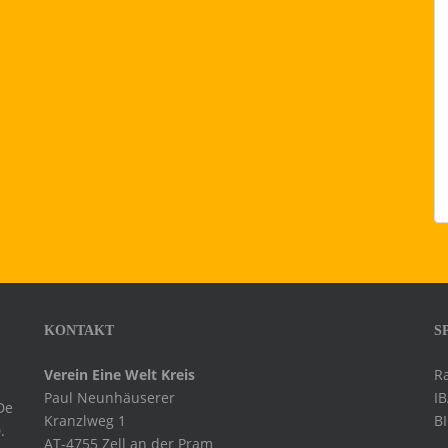
KONTAKT
S
Verein Eine Welt Kreis
R
Paul Neunhäuserer
I
De
Kranzlweg 1
B
.
AT-4755 Zell an der Pram