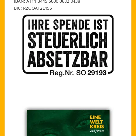
IBAN: AT11 3445 5000 0682 8438
BIC: RZOOAT2L455