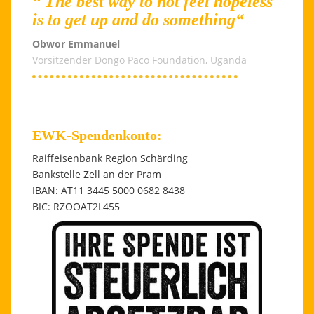
“ The best way to not feel hopeless
is to get up and do something“
Obwor Emmanuel
Vorsitzender Dongo Paco Foundation, Uganda
EWK-Spendenkonto:
Raiffeisenbank Region Schärding
Bankstelle Zell an der Pram
IBAN: AT11 3445 5000 0682 8438
BIC: RZOOAT2L455