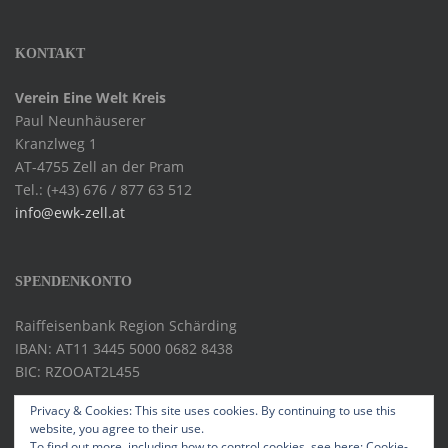
KONTAKT
Verein Eine Welt Kreis
Paul Neunhäuserer
Kranzlweg 1
AT-4755 Zell an der Pram
Tel.: (+43) 676 / 877 63 512
info@ewk-zell.at
SPENDENKONTO
Raiffeisenbank Region Schärding
IBAN: AT11 3445 5000 0682 8438
BIC: RZOOAT2L455
Privacy & Cookies: This site uses cookies. By continuing to use this
website, you agree to their use.
To find out more, including how to control cookies, see here:
Cookie-