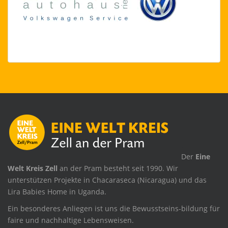
.
Der
Eine
Welt Kreis Zell
an der Pram besteht seit 1990. Wir
unterstützen Projekte in Chacaraseca (Nicaragua) und das
Lira Babies Home in Uganda.
Ein besonderes Anliegen ist uns die Bewusstseins-bildung für
faire und nachhaltige Lebensweisen.