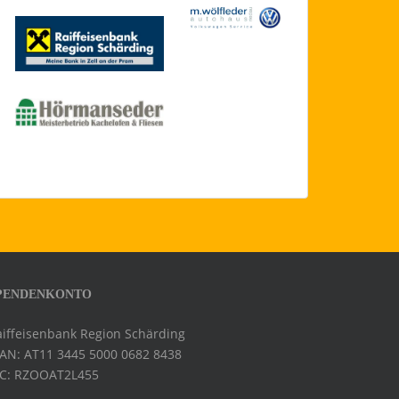
PENDENKONTO
aiffeisenbank Region Schärding
BAN: AT11 3445 5000 0682 8438
IC: RZOOAT2L455