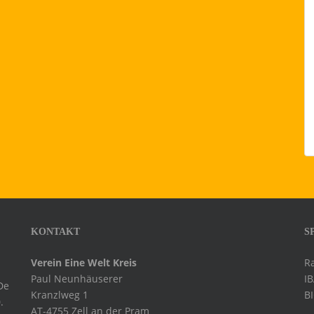
KONTAKT
S
Verein Eine Welt Kreis
R
Paul Neunhäuserer
I
De
Kranzlweg 1
B
.
AT-4755 Zell an der Pram