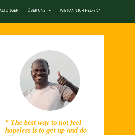
TALTUNGEN
ÜBER UNS
WIE KANN ICH HELFEN?
“ The best way to not feel
hopeless is to get up and do