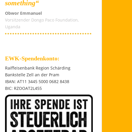
something“
Obwor Emmanuel
Vorsitzender Dongo Paco Foundation,
Uganda
EWK-Spendenkonto:
Raiffeisenbank Region Schärding
Bankstelle Zell an der Pram
IBAN: AT11 3445 5000 0682 8438
BIC: RZOOAT2L455