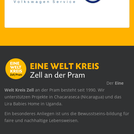
.
Der
Eine
Welt Kreis Zell
an der Pram besteht seit 1990. Wir
unterstützen Projekte in Chacaraseca (Nicaragua) und das
Lira Babies Home in Uganda.
Ein besonderes Anliegen ist uns die Bewusstseins-bildung für
faire und nachhaltige Lebensweisen.