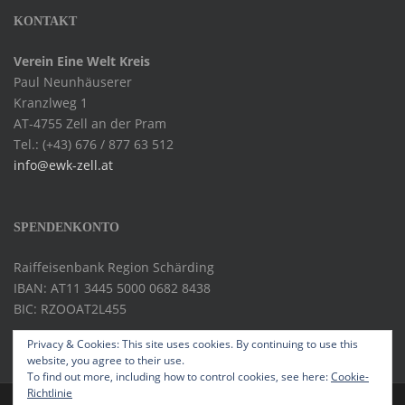
KONTAKT
Verein Eine Welt Kreis
Paul Neunhäuserer
Kranzlweg 1
AT-4755 Zell an der Pram
Tel.: (+43) 676 / 877 63 512
info@ewk-zell.at
SPENDENKONTO
Raiffeisenbank Region Schärding
IBAN: AT11 3445 5000 0682 8438
BIC: RZOOAT2L455
Privacy & Cookies: This site uses cookies. By continuing to use this
website, you agree to their use.
To find out more, including how to control cookies, see here:
Cookie-
Richtlinie