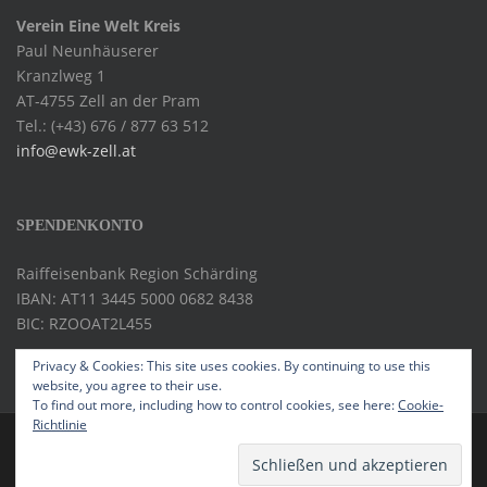
Verein Eine Welt Kreis
Paul Neunhäuserer
Kranzlweg 1
AT-4755 Zell an der Pram
Tel.: (+43) 676 / 877 63 512
info@ewk-zell.at
SPENDENKONTO
Raiffeisenbank Region Schärding
IBAN: AT11 3445 5000 0682 8438
BIC: RZOOAT2L455
Privacy & Cookies: This site uses cookies. By continuing to use this
website, you agree to their use.
To find out more, including how to control cookies, see here:
Cookie-
Richtlinie
IMPRESSUM