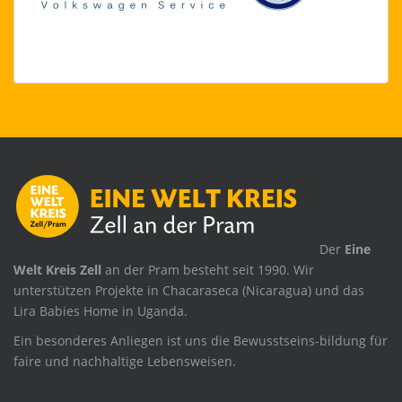
.
Der
Eine
Welt Kreis Zell
an der Pram besteht seit 1990. Wir
unterstützen Projekte in Chacaraseca (Nicaragua) und das
Lira Babies Home in Uganda.
Ein besonderes Anliegen ist uns die Bewusstseins-bildung für
faire und nachhaltige Lebensweisen.