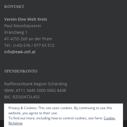
KONTAKT
Verein Eine Welt Kreis
Paul Neunhäuserer
Kranzlweg 1
AT-4755 Zell an der Pram
Tel.: (+43) 676 / 877 63 512
info@ewk-zell.at
SPENDENKONTO
Raiffeisenbank Region Schärding
IBAN: AT11 3445 5000 0682 8438
BIC: RZOOAT2L455
Privacy & Cookies: This site uses cookies. By continuing to use this
website, you agree to their use.
To find out more, including how to control cookies, see here:
Cookie-
Richtlinie