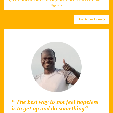
Die Schulkinder der VS Zell singen und spielen für Waisenkinder in
Uganda
Lira Babies Home
“ The best way to not feel hopeless
is to get up and do something“