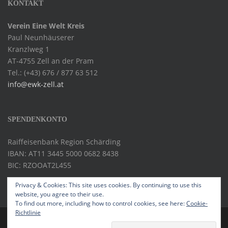
KONTAKT
Verein Eine Welt Kreis
Paul Neunhäuserer
Kranzlweg 1
AT-4755 Zell an der Pram
Tel.: (+43) 676 / 877 63 512
info@ewk-zell.at
SPENDENKONTO
Raiffeisenbank Region Schärding
IBAN: AT11 3445 5000 0682 8438
BIC: RZOOAT2L455
Privacy & Cookies: This site uses cookies. By continuing to use this
website, you agree to their use.
To find out more, including how to control cookies, see here:
Cookie-
Richtlinie
IMPRESSUM