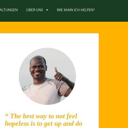
TALTUNGEN
ÜBER UNS
WIE KANN ICH HELFEN?
“ The best way to not feel
hopeless is to get up and do