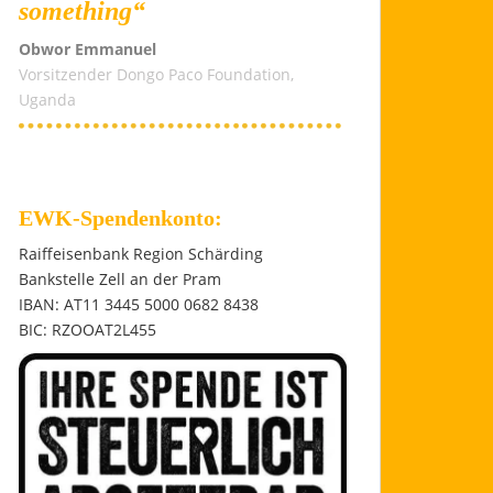
something“
Obwor Emmanuel
Vorsitzender Dongo Paco Foundation,
Uganda
EWK-Spendenkonto:
Raiffeisenbank Region Schärding
Bankstelle Zell an der Pram
IBAN: AT11 3445 5000 0682 8438
BIC: RZOOAT2L455