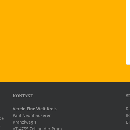
KONTAKT
S
Verein Eine Welt Kreis
R
Paul Neunhäuserer
I
De
Kranzlweg 1
B
.
AT-4755 Zell an der Pram