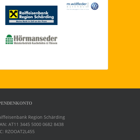
PENDENKONTO
aiffeisenbank Region Schärding
BAN: AT11 3445 5000 0682 8438
IC: RZOOAT2L455