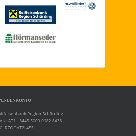
PENDENKONTO
aiffeisenbank Region Schärding
BAN: AT11 3445 5000 0682 8438
IC: RZOOAT2L455