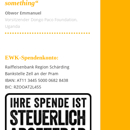
something“
Obwor Emmanuel
Vorsitzender Dongo Paco Foundation,
Uganda
EWK-Spendenkonto:
Raiffeisenbank Region Schärding
Bankstelle Zell an der Pram
IBAN: AT11 3445 5000 0682 8438
BIC: RZOOAT2L455