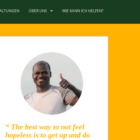
TALTUNGEN
ÜBER UNS
WIE KANN ICH HELFEN?
“ The best way to not feel
hopeless is to get up and do