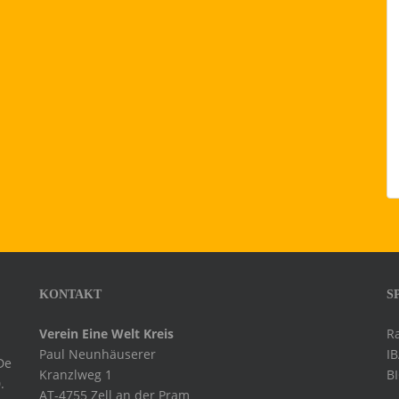
KONTAKT
S
Verein Eine Welt Kreis
R
Paul Neunhäuserer
I
De
Kranzlweg 1
B
.
AT-4755 Zell an der Pram