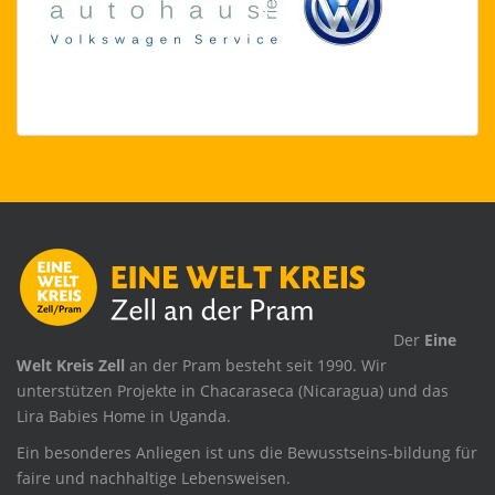
.
Der
Eine
Welt Kreis Zell
an der Pram besteht seit 1990. Wir
unterstützen Projekte in Chacaraseca (Nicaragua) und das
Lira Babies Home in Uganda.
Ein besonderes Anliegen ist uns die Bewusstseins-bildung für
faire und nachhaltige Lebensweisen.