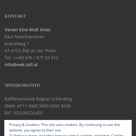
KONTAKT
Verein Eine Welt Kreis
Paul Neunhäuserer
Kranzlweg 1
AT-4755 Zell an der Pram
Tel.: (+43) 676 / 877 63 512
info@ewk-zell.at
SPENDENKONTO
Raiffeisenbank Region Schärding
IBAN: AT11 3445 5000 0682 8438
BIC: RZOOAT2L455
Privacy & Cookies: This site uses cookies. By continuing to use this
website, you agree to their use.
To find out more, including how to control cookies, see here:
Cookie-