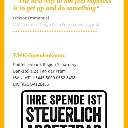
“ The best way to not feel hopeless
is to get up and do something“
Obwor Emmanuel
Vorsitzender Dongo Paco Foundation, Uganda
EWK-Spendenkonto:
Raiffeisenbank Region Schärding
Bankstelle Zell an der Pram
IBAN: AT11 3445 5000 0682 8438
BIC: RZOOAT2L455