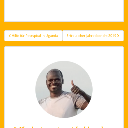
Beitragsnavigation
Hilfe für Pestspital in Uganda
Erfreulicher Jahresbericht 2019