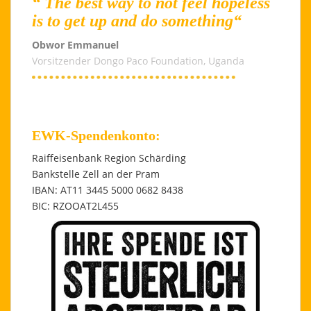
“ The best way to not feel hopeless
is to get up and do something“
Obwor Emmanuel
Vorsitzender Dongo Paco Foundation, Uganda
EWK-Spendenkonto:
Raiffeisenbank Region Schärding
Bankstelle Zell an der Pram
IBAN: AT11 3445 5000 0682 8438
BIC: RZOOAT2L455