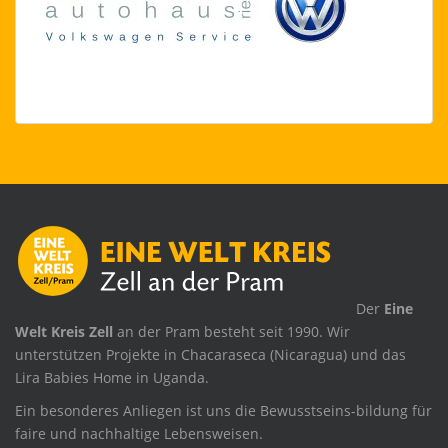
.
Der
Eine
Welt Kreis Zell
an der Pram besteht seit 1990. Wir
unterstützen Projekte in Chacaraseca (Nicaragua) und das
Lira Babies Home in Uganda.
Ein besonderes Anliegen ist uns die Bewusstseins-bildung für
faire und nachhaltige Lebensweisen.