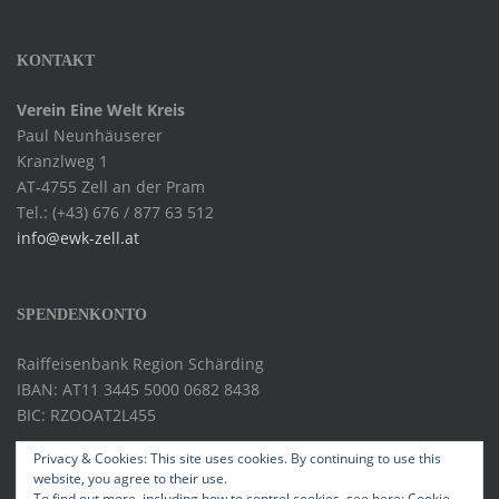
KONTAKT
Verein Eine Welt Kreis
Paul Neunhäuserer
Kranzlweg 1
AT-4755 Zell an der Pram
Tel.: (+43) 676 / 877 63 512
info@ewk-zell.at
SPENDENKONTO
Raiffeisenbank Region Schärding
IBAN: AT11 3445 5000 0682 8438
BIC: RZOOAT2L455
Privacy & Cookies: This site uses cookies. By continuing to use this
website, you agree to their use.
To find out more, including how to control cookies, see here:
Cookie-